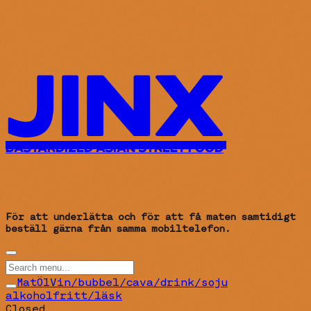
JINX
För att underlätta och för att få maten samtidigt
beställ gärna från samma mobiltelefon.
Mat
Öl
Vin/bubbel/cava/drink/soju
alkoholfritt/läsk
Closed