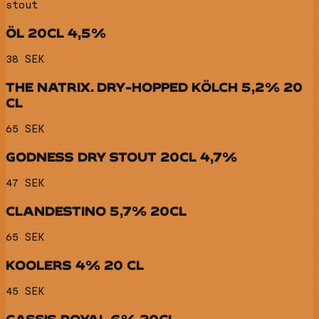
stout
ÖL 20CL 4,5%
38 SEK
THE NATRIX. DRY-HOPPED KÖLCH 5,2% 20
CL
65 SEK
GODNESS DRY STOUT 20CL 4,7%
47 SEK
CLANDESTINO 5,7% 20CL
65 SEK
KOOLERS 4% 20 CL
45 SEK
CASSIS ROYAL 6% 20CL