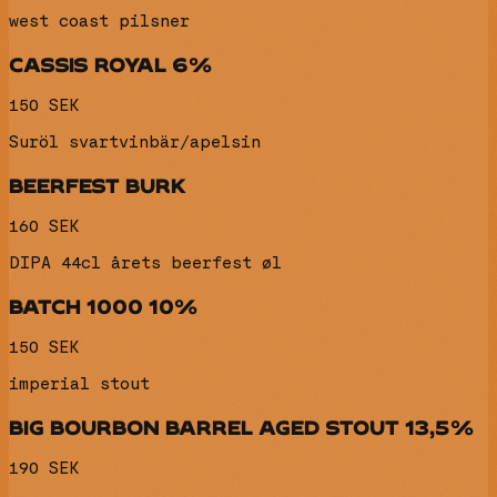
west coast pilsner
CASSIS ROYAL 6%
150 SEK
Suröl svartvinbär/apelsin
BEERFEST BURK
160 SEK
DIPA 44cl årets beerfest øl
BATCH 1000 10%
150 SEK
imperial stout
BIG BOURBON BARREL AGED STOUT 13,5%
190 SEK