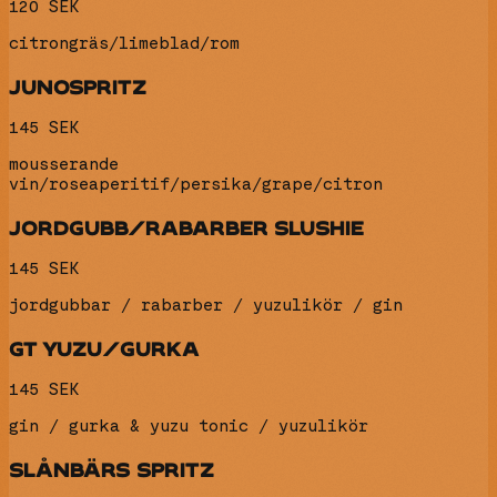
120 SEK
citrongräs/limeblad/rom
JUNOSPRITZ
145 SEK
mousserande
vin/roseaperitif/persika/grape/citron
JORDGUBB/RABARBER SLUSHIE
145 SEK
jordgubbar / rabarber / yuzulikör / gin
GT YUZU/GURKA
145 SEK
gin / gurka & yuzu tonic / yuzulikör
SLÅNBÄRS SPRITZ