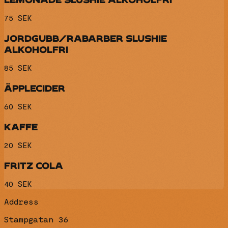
75 SEK
JORDGUBB/RABARBER SLUSHIE
ALKOHOLFRI
85 SEK
ÄPPLECIDER
60 SEK
KAFFE
20 SEK
FRITZ COLA
40 SEK
Address
Stampgatan 36